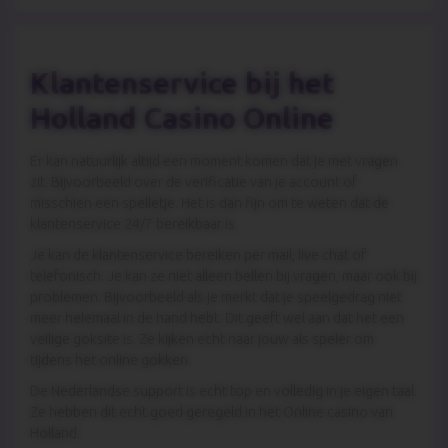
Klantenservice bij het
Holland Casino Online
Er kan natuurlijk altijd een moment komen dat je met vragen
zit. Bijvoorbeeld over de verificatie van je account of
misschien een spelletje. Het is dan fijn om te weten dat de
klantenservice 24/7 bereikbaar is.
Je kan de klantenservice bereiken per mail, live chat of
telefonisch. Je kan ze niet alleen bellen bij vragen, maar ook bij
problemen. Bijvoorbeeld als je merkt dat je speelgedrag niet
meer helemaal in de hand hebt. Dit geeft wel aan dat het een
veilige goksite is. Ze kijken echt naar jouw als speler om
tijdens het online gokken.
De Nederlandse support is echt top en volledig in je eigen taal.
Ze hebben dit echt goed geregeld in het Online casino van
Holland.