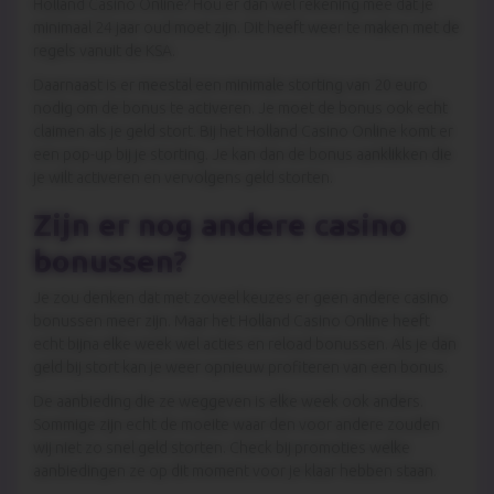
Holland Casino Online? Hou er dan wel rekening mee dat je
minimaal 24 jaar oud moet zijn. Dit heeft weer te maken met de
regels vanuit de KSA.
Daarnaast is er meestal een minimale storting van 20 euro
nodig om de bonus te activeren. Je moet de bonus ook echt
claimen als je geld stort. Bij het Holland Casino Online komt er
een pop-up bij je storting. Je kan dan de bonus aanklikken die
je wilt activeren en vervolgens geld storten.
Zijn er nog andere casino
bonussen?
Je zou denken dat met zoveel keuzes er geen andere casino
bonussen meer zijn. Maar het Holland Casino Online heeft
echt bijna elke week wel acties en reload bonussen. Als je dan
geld bij stort kan je weer opnieuw profiteren van een bonus.
De aanbieding die ze weggeven is elke week ook anders.
Sommige zijn echt de moeite waar den voor andere zouden
wij niet zo snel geld storten. Check bij promoties welke
aanbiedingen ze op dit moment voor je klaar hebben staan.