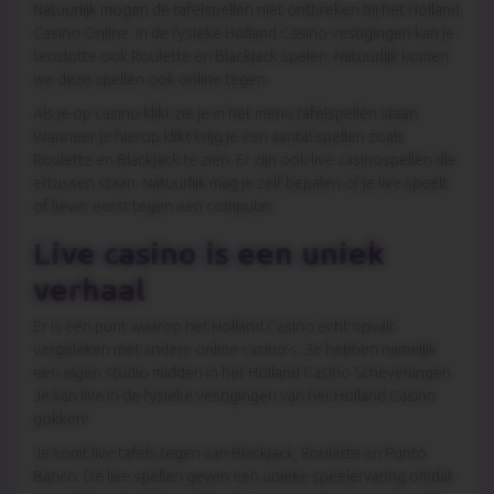
Natuurlijk mogen de tafelspellen niet ontbreken bij het Holland
Casino Online. In de fysieke Holland Casino vestigingen kan je
tenslotte ook Roulette en Blackjack spelen. Natuurlijk komen
we deze spellen ook online tegen.
Als je op casino klikt zie je in het menu tafelspellen staan.
Wanneer je hierop klikt krijg je een aantal spellen zoals
Roulette en Blackjack te zien. Er zijn ook live casinospellen die
ertussen staan. Natuurlijk mag je zelf bepalen of je live speelt
of liever eerst tegen een computer.
Live casino is een uniek
verhaal
Er is één punt waarop het Holland Casino echt opvalt
vergeleken met andere online casino’s. Ze hebben namelijk
een eigen studio midden in het Holland Casino Scheveningen.
Je kan live in de fysieke vestigingen van het Holland Casino
gokken!
Je komt live tafels tegen van Blackjack, Roulette en Punto
Banco. De live spellen geven een unieke speelervaring omdat