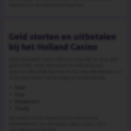
ingericht voor de Nederlandse bingo fans.
Geld storten en uitbetalen
bij het Holland Casino
Spelen bij Holland Casino online kan natuurlijk pas als je geld
gestort hebt. Je kan dan meteen de welkomstbonus
activeren. Uiteindelijk doen we het hier natuurlijk allemaal voor.
Je kan geld storten met de volgende betaalmethodes:
iDeal
Visa
Mastercard
Trustly
Het Holland Casino Online biedt dus wel wat meer
betaalmethodes aan dan andere online casino’s. Dit is
natuurlijk wel een fijn idee.