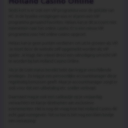
Holland Casino Online
Sinds kort is er ook een VIP programma voor de goksite van
HC. In de fysieke vestigingen was er al jaren een VIP
programma genaamd Favorites. Helaas kan je dit account niet
meenemen naar het online casino. Er is een nieuw VIP
programma voor het online casino opgezet.
Helaas kan je geen punten verdienen om uit te groeien als VIP.
Je moet door de website zelf opgemerkt worden als VIP
speler. Je krijgt dan vrijwel direct een uitnodiging om echt VIP
te worden bij het Holland Casino Online.
Als je de Gold status bereikt hebt dan krijg je verschillende
privileges. Zo krijg je een persoonlijke accountmanager die je
regelmatig bonussen geeft. Maar je accountmanager zorgt er
ook voor dat een uitbetaling etc. sneller verloopt.
Daarnaast mag je ook een cadeautje op je verjaardag
verwachten en kan je deelnemen aan exclusieve
evenementen. Het is nog de vraag hoe het Holland Casino dit
echt gaat vormgeven. Tot nu toe is het nog een klein beetje
een verrassing!