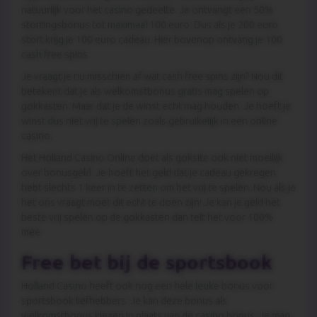
natuurlijk voor het casino gedeelte. Je ontvangt een 50%
stortingsbonus tot maximaal 100 euro. Dus als je 200 euro
stort krijg je 100 euro cadeau. Hier bovenop ontvang je 100
cash free spins.
Je vraagt je nu misschien af wat cash free spins zijn? Nou dit
betekent dat je als welkomstbonus gratis mag spelen op
gokkasten. Maar dat je de winst echt mag houden. Je hoeft je
winst dus niet vrij te spelen zoals gebruikelijk in een online
casino.
Het Holland Casino Online doet als goksite ook niet moeilijk
over bonusgeld. Je hoeft het geld dat je cadeau gekregen
hebt slechts 1 keer in te zetten om het vrij te spelen. Nou als je
het ons vraagt moet dit echt te doen zijn! Je kan je geld het
beste vrij spelen op de gokkasten dan telt het voor 100%
mee.
Free bet bij de sportsbook
Holland Casino heeft ook nog een hele leuke bonus voor
sportsbook liefhebbers. Je kan deze bonus als
welkomstbonus kiezen in plaats van de casino bonus. Je mag