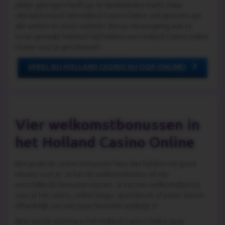
plekje gekregen heeft op de Nederlandse markt. Maar
uiteraard moest het Holland Casino Online ook gewoon aan
alle wetten en eisen voldoen. Ben je nieuwsgierig wat ze
ervan gemaakt hebben? Wij hebben een Holland Casino online
review voor je geschreven!
SPEEL BIJ HOLLAND CASINO NU OOK ONLINE!
Vier welkomstbonussen in
het Holland Casino Online
Ben jij van de casino bonussen? Nou dan hebben we goed
nieuws voor je. Je kan als welkomstbonus uit vier
verschillende bonussen kiezen. Je kan een welkomstbonus
voor je het casino, online bingo, sportsbook of poker kiezen.
Afhankelijk van wat jouw favoriete spelletje is!
Bij je eerste storting in het Holland Casino Online ga je