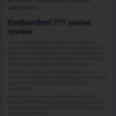
welkomstbonus
Eindoordeel 777 casino
review
Het is nu de hoogste tijd om de balans op te maken. Het
casino 777 heeft aardig wat voordelen, maar helaas ook veel
nadelen. We vinden de goksite op dit moment eigenlijk een
middenmoter. Het is geen slechte goksite, maar ook niet de
absolute topper van alle Nederlandse online casino’s.
Kortom er is echt nog wel werk aan de winkel voor het 777
Casino. Maar wij zien zeker weten wel potentie. De website is
nog steeds in aanbouw en vrijwel wekelijks zien we
veranderingen.
We hopen dat ze over een paar maanden wel echt mee
kunnen doen met de top. Wie weet kunnen we dan ook extra
casino spellen verwachten! Want het spelaanbod is nu nog
echt te karig te noemen.