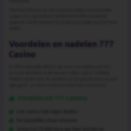
Nederlands.
Telefonisch kun je ze ook nog even bellen over bepaalde
vragen. Er is speciaal een Nederlands telefoonnummer
opgezet. Via dit nummer kan je direct je vragen aan het team
stellen.
Voordelen en nadelen 777
Casino
Er zitten natuurlijk altijd zo zijn voor- en nadelen aan een
account aanmaken in dit nieuwe online casino. Gelukkig
hebben wij de voor- en nadelen van de goksite even op een
rijtje gezet. Je weet zo precies wat je kan verwachten.
VOORDELEN 777 CASINO
Live casino met eigen dealers
De topspellen staan ertussen
Je kan tot 25.000 euro per keer storten en