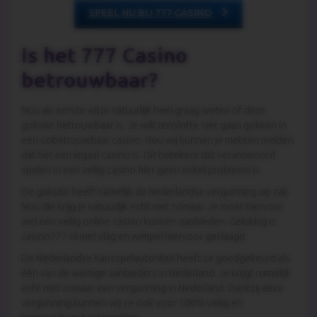
SPEEL NU BIJ 777 CASINO
Is het 777 Casino
betrouwbaar?
Nou als eerste wil je natuurlijk heel graag weten of deze
goksite betrouwbaar is. Je wilt tenslotte niet gaan gokken in
een onbetrouwbaar casino. Nou wij kunnen je meteen melden
dat het een legaal casino is. Dit betekent dat verantwoord
spelen in een veilig casino hier geen enkel probleem is.
De goksite heeft namelijk de Nederlandse vergunning op zak.
Nou die krijg je natuurlijk echt niet zomaar. Je moet hiervoor
wel een veilig online casino kunnen aanbieden. Gelukkig is
casino777 nl met vlag en wimpel hiervoor geslaagd.
De Nederlandse Kansspelautoriteit heeft ze goedgekeurd als
één van de weinige aanbieders in Nederland. Je krijgt namelijk
echt niet zomaar een vergunning in Nederland. Dankzij deze
vergunning kunnen wij ze ook voor 100% veilig en