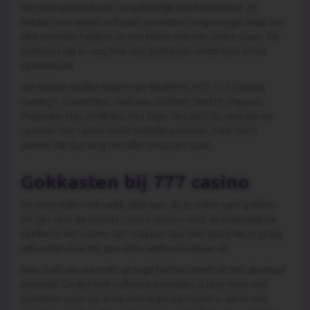
Nou het spelaanbod is nog duidelijk niet helemaal af. Ze
hebben een aantal software providers toegevoegd. Maar van
elke provider hebben ze een kleine selectie online staan. Dit
betekent dat er nog flink wat gokkasten ontbreken in het
spelaanbod!
We komen spellen tegen van: BluePrint, EGT, 1×2 Gaming,
Gaming1, Greentube, Hacksaw, iSoftbet, NetEnt, Playson,
Pragmatic Play, RedRake, Red Tiger, NoLimitCity, Wazdan en
Leander. Het casino heeft duidelijk potentie, maar het is
jammer dat dus lang niet alles ertussen staat.
Gokkasten bij 777 casino
De slots tellen natuurlijk altijd mee als je online gaat gokken.
Dit zijn voor de meeste casino spelers echt de belangrijkste
spellen in het casino. We snappen dus heel goed dat je graag
wilt weten hoe het qua slots aanbod in elkaar zit.
Nou zoals we al eerder gezegd hebben heeft de site absoluut
potentie. De lijst met software providers is lang. Maar een
probleem waar we al vrij snel tegenaan lopen is dat er een