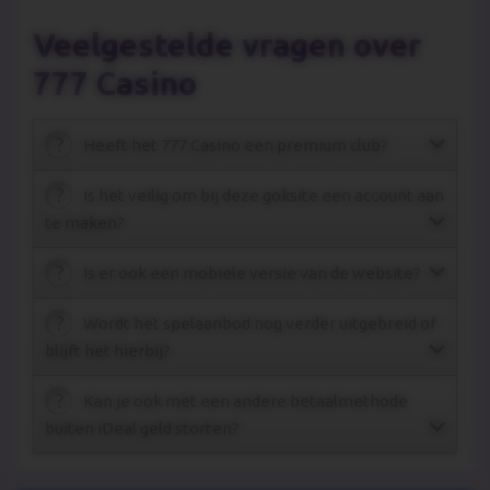
Veelgestelde vragen over
777 Casino
Heeft het 777 Casino een premium club?
In België is een VIP programma vrij gebruikelijk voor
Is het veilig om bij deze goksite een account aan
online goksites. Op dit moment zien we dit eigenlijk
te maken?
nog niet terug in het 777 Casino. Maar zoals we al
vaker vermeld hebben in onze review is de website
Ja wij durven onze handen ervoor in het vuur te
simpelweg nog niet af. Het zou dus goed kunnen dat
Is er ook een mobiele versie van de website?
steken dat je hier veilig online kan gokken. Het 777
ze in de toekomst wel een VIP programma gaan
Casino heeft gewoon de Nederlandse licentie op zak
Ja je kan bij het 777 Casino ook prima via je mobiele
krijgen.
Wordt het spelaanbod nog verder uitgebreid of
en hierdoor kan je veilig gokken. Er wordt altijd streng
telefoon spelen. De mobiele goksite is bereikbaar via
blijft het hierbij?
toezicht gehouden op de website en dit maakt het
je eigen internetbrowser. Het enige wat je hoeft te
extra veilig om online te gokken. Ondanks dat de
doen is de website bezoeken via je mobiele telefoon.
Wij denken dat het spelaanbod pas het begin is. We
website uit België komt is het gewoon een legale
Je kan ook gewoon inloggen met het account dat je
Kan je ook met een andere betaalmethode
moeten er wel bijzeggen dat ze niet bepaalt snel zijn
Nederlandse goksite.
al had aangemaakt.
buiten iDeal geld storten?
met het toevoegen van casino spellen. De officiële
softlaunch is op dit moment van schrijven een paar
Ja het 777 Casino neemt eventueel ook betalingen
maanden geleden. Maar ze hebben nog steeds niet
met de creditcard aan. Uiteraard moet de creditcard