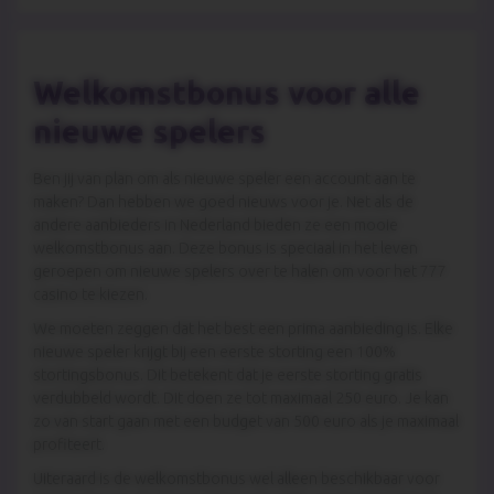
Welkomstbonus voor alle
nieuwe spelers
Ben jij van plan om als nieuwe speler een account aan te
maken? Dan hebben we goed nieuws voor je. Net als de
andere aanbieders in Nederland bieden ze een mooie
welkomstbonus aan. Deze bonus is speciaal in het leven
geroepen om nieuwe spelers over te halen om voor het 777
casino te kiezen.
We moeten zeggen dat het best een prima aanbieding is. Elke
nieuwe speler krijgt bij een eerste storting een 100%
stortingsbonus. Dit betekent dat je eerste storting gratis
verdubbeld wordt. Dit doen ze tot maximaal 250 euro. Je kan
zo van start gaan met een budget van 500 euro als je maximaal
profiteert.
Uiteraard is de welkomstbonus wel alleen beschikbaar voor