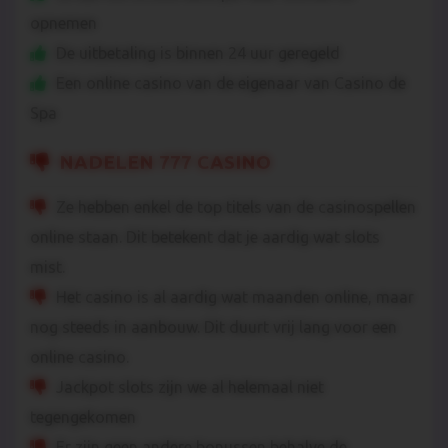
opnemen
De uitbetaling is binnen 24 uur geregeld
Een online casino van de eigenaar van Casino de
Spa
NADELEN 777 CASINO
Ze hebben enkel de top titels van de casinospellen
online staan. Dit betekent dat je aardig wat slots
mist.
Het casino is al aardig wat maanden online, maar
nog steeds in aanbouw. Dit duurt vrij lang voor een
online casino.
Jackpot slots zijn we al helemaal niet
tegengekomen
Er zijn geen andere bonussen behalve de