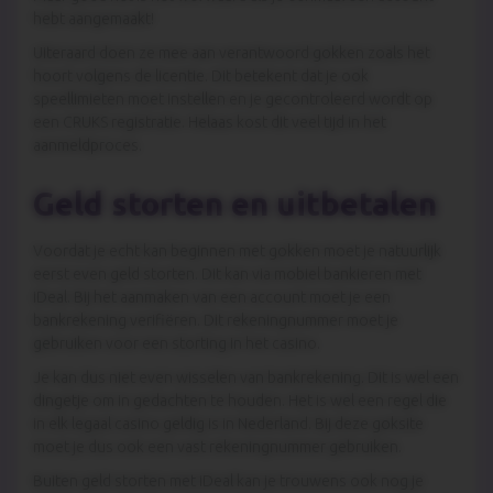
hebt aangemaakt!
Uiteraard doen ze mee aan verantwoord gokken zoals het
hoort volgens de licentie. Dit betekent dat je ook
speellimieten moet instellen en je gecontroleerd wordt op
een CRUKS registratie. Helaas kost dit veel tijd in het
aanmeldproces.
Geld storten en uitbetalen
Voordat je echt kan beginnen met gokken moet je natuurlijk
eerst even geld storten. Dit kan via mobiel bankieren met
iDeal. Bij het aanmaken van een account moet je een
bankrekening verifiëren. Dit rekeningnummer moet je
gebruiken voor een storting in het casino.
Je kan dus niet even wisselen van bankrekening. Dit is wel een
dingetje om in gedachten te houden. Het is wel een regel die
in elk legaal casino geldig is in Nederland. Bij deze goksite
moet je dus ook een vast rekeningnummer gebruiken.
Buiten geld storten met iDeal kan je trouwens ook nog je