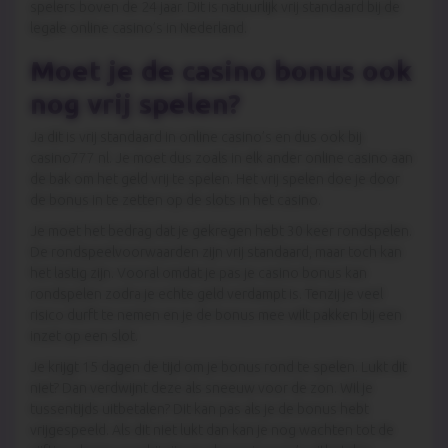
spelers boven de 24 jaar. Dit is natuurlijk vrij standaard bij de
legale online casino’s in Nederland.
Moet je de casino bonus ook
nog vrij spelen?
Ja dit is vrij standaard in online casino’s en dus ook bij
casino777 nl. Je moet dus zoals in elk ander online casino aan
de bak om het geld vrij te spelen. Het vrij spelen doe je door
de bonus in te zetten op de slots in het casino.
Je moet het bedrag dat je gekregen hebt 30 keer rondspelen.
De rondspeelvoorwaarden zijn vrij standaard, maar toch kan
het lastig zijn. Vooral omdat je pas je casino bonus kan
rondspelen zodra je echte geld verdampt is. Tenzij je veel
risico durft te nemen en je de bonus mee wilt pakken bij een
inzet op een slot.
Je krijgt 15 dagen de tijd om je bonus rond te spelen. Lukt dit
niet? Dan verdwijnt deze als sneeuw voor de zon. Wil je
tussentijds uitbetalen? Dit kan pas als je de bonus hebt
vrijgespeeld. Als dit niet lukt dan kan je nog wachten tot de