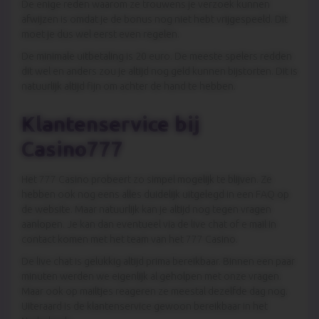
De enige reden waarom ze trouwens je verzoek kunnen
afwijzen is omdat je de bonus nog niet hebt vrijgespeeld. Dit
moet je dus wel eerst even regelen.
De minimale uitbetaling is 20 euro. De meeste spelers redden
dit wel en anders zou je altijd nog geld kunnen bijstorten. Dit is
natuurlijk altijd fijn om achter de hand te hebben.
Klantenservice bij
Casino777
Het 777 Casino probeert zo simpel mogelijk te blijven. Ze
hebben ook nog eens alles duidelijk uitgelegd in een FAQ op
de website. Maar natuurlijk kan je altijd nog tegen vragen
aanlopen. Je kan dan eventueel via de live chat of e mail in
contact komen met het team van het 777 Casino.
De live chat is gelukkig altijd prima bereikbaar. Binnen een paar
minuten werden we eigenlijk al geholpen met onze vragen.
Maar ook op mailtjes reageren ze meestal dezelfde dag nog.
Uiteraard is de klantenservice gewoon bereikbaar in het