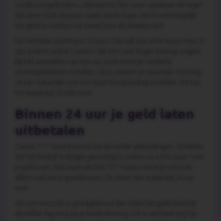
creditcard gebruiken. Uiteraard is hier weer opnieuw de regel
dat deze echt op jouw naam moet staan. Het is wel mogelijk
om geld te storten via zowel Visa als Mastercard.
De minimale storting is 10 euro. Dit valt dus echt reuze mee. Er
zijn andere online casino’s die een veel hoger bedrag vragen.
Bij het aanmaken van een account moet je verplicht
stortingslimieten instellen. Dit is meteen je maximale storting.
Je kan natuurlijk ook een bizar hoog bedrag instellen. Dit kan
tot maximaal 25.000 euro.
Binnen 24 uur je geld laten
uitbetalen
Casino 777 staat bekend om de snelle uitbetalingen. Ondanks
dat het bedrijf in België gevestigd is maken ze echt super snel
je geld over. Het team van het 777 Casino moet je verzoek
alleen wel eerst goedkeuren. Ze doen hier maximaal 24 uur
over.
Als een verzoek is goedgekeurd dan staat het geld meestal
dezelfde dag nog op je bankrekening. Dit is wel heel erg fijn.