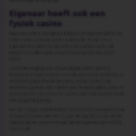
betrouwbaar bestempelen.
Eigenaar heeft ook een
fysiek casino
Naast een online vestiging in België is de eigenaar achter dit
online casino absoluut geen onbekende. Zo zijn ze o.a.
eigenaar van Casino de Spa. Dit is het oudste casino van
België. Een online casino mocht dus eigenlijk niet achter
blijven.
Zodra het mogelijk was om een legaal online casino in
Nederland te starten waren ze er als één van de eerste bij. Ze
wilde heel graag één van de eerste online casino’s van
Nederland openen. Dit is helaas niet helemaal gelukt, maar ze
waren wel één van de eerste casino’s die in de tweede ronde
een vergunning kreeg.
Mocht je nog je twijfels hebben over de betrouwbaarheid van
dit casino bezoek dan eens Casino de Spa. Dit casino ademt
duidelijk glorie uit en toont aan dat de eigenaar weet wat hij
doet en wil.