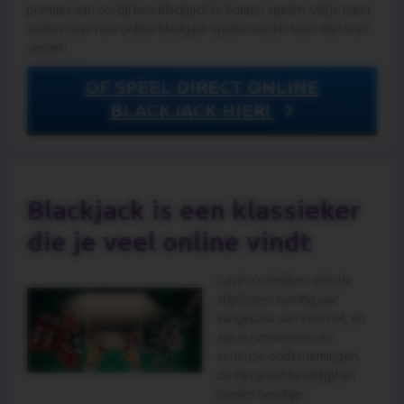
premies aan om bij hen blackjack te komen spelen. Wil je meer
weten over hoe online blackjack spelen werkt? Lees dan snel
verder!
OF SPEEL DIRECT ONLINE
BLACKJACK HIER!
Blackjack is een klassieker
die je veel online vindt
Casino’s hebben zich de
afgelopen twintig jaar
aangepast aan internet, en
zijn nu volwassen en
serieuze ondernemingen.
Ze zijn goed beveiligd en
bieden handige