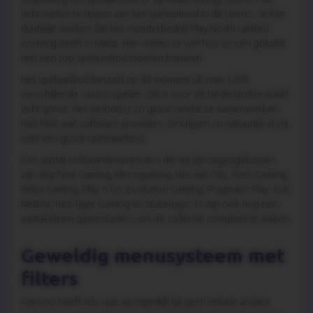
echt weten te tippen aan het spelaanbod in dit casino. Je kan
duidelijk merken dat het moederbedrijf Play North Limited
ervaring heeft in Malta. Hier weten ze wel hoe ze een goksite
met een top spelaanbod moeten bouwen.
Het spelaanbod bestaat op dit moment uit ruim 1200
verschillende casino spellen. Dit is voor de Nederlandse markt
echt groot. Het aanbod is zo groot omdat ze samenwerken
met flink wat software providers. Ze krijgen zo natuurlijk al vrij
snel een groot speelaanbod.
Een aantal softwareleveranciers die wij zijn tegengekomen
zijn: Big Time Gaming, Microgaming, NoLimit City, Push Gaming,
Relax Gaming, Play n Go, Evolution Gaming, Pragmatic Play, ELK,
NetEnt, Red Tiger Gaming en Stakelogic. Er zijn ook nog een
aantal kleine gamestudio’s om de collectie compleet te maken.
Geweldig menusysteem met
filters
Kansino heeft iets wat wij eigenlijk bij geen enkele andere