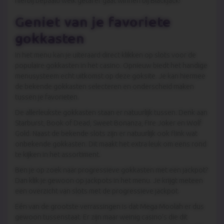
hierbij bepaald welk getal er gaat winnen bij Blackjack!
Geniet van je favoriete
gokkasten
In het menu kan je uiteraard direct klikken op slots voor de
populaire gokkasten in het casino. Opnieuw biedt het handige
menusysteem echt uitkomst op deze goksite. Je kan hiermee
de bekende gokkasten selecteren en onderscheid maken
tussen je favorieten.
De allerleukste gokkasten staan er natuurlijk tussen. Denk aan
Starburst, Book of Dead, Sweet Bonanza, Fire Joker en Wolf
Gold. Naast de bekende slots zijn er natuurlijk ook flink wat
onbekende gokkasten. Dit maakt het extra leuk om eens rond
te kijken in het assortiment.
Ben je op zoek naar progressieve gokkasten met een jackpot?
Dan klik je gewoon op jackpots in het menu. Je krijgt meteen
een overzicht van slots met de progressieve jackpot.
Eén van de grootste verrassingen is dat Mega Moolah er dus
gewoon tussenstaat. Er zijn maar weinig casino’s die dit