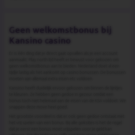
Geen welkomstbonus bij
Kansino casino
Er is één ding dat je direct gaat opvallen als je een account
aanmaakt. Play north ltd heeft er bewust voor gekozen om
geen welkomstbonus aan te bieden. Nederland doet al een
tijdje lastig als het aankomt op casino bonussen. De bonussen
moeten aan allemaal extra eisen etc voldoen.
Kansino heeft duidelijk ervoor gekozen om binnen de lijntjes
te kleuren. Ze hebben geen gedoe in gezeur omdat een
bonus toch niet helemaal aan de eisen van de KSA voldoet. We
snappen deze move heel goed.
Het grootste voordeel is dat er ook geen gedoe ontstaat met
het vrij spelen van een bonus. Bij alle goksites is het de regel
dat je eerst een bonus moet vrijspelen voor je geld kan