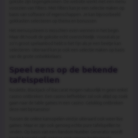
goksite zijn tegengekomen. De website werkt met een menu
voorzien van filters. Met filters kan je een selectie maken op
basis van software of eigenschappen. Je kan bijvoorbeeld
gokkasten selecteren op thema en bonussen.
Het menusysteem is misschien even wennen in het begin.
Maar dit houdt de goksite echt overzichtelijk. Vooral als je
zo’n groot spelaanbod hebt is het fijn als je een beetje kan
selecteren. Uiteraard kan je ook een selectie maken op basis
van de grote ontwikkelaars.
Speel eens op de bekende
tafelspellen
Roulette, Blackjack of Baccarat mogen natuurlijk in geen enkel
casino ontbreken. Een casino liefhebber zal ook altijd op zoek
gaan naar de table games in een casino. Gelukkig ontbreken
deze niet bij Kansino!
Tussen de online kansspelen vind je uiteraard ook weer live
games. Maar er zijn ook genoeg echte pure tafelspellen te
vinden. Op basis van een Random Number Generator wordt