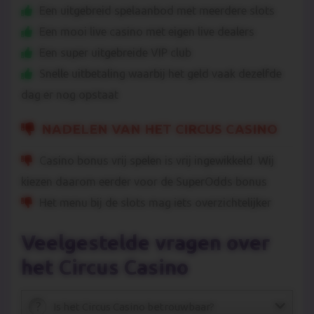
Een uitgebreid spelaanbod met meerdere slots
Een mooi live casino met eigen live dealers
Een super uitgebreide VIP club
Snelle uitbetaling waarbij het geld vaak dezelfde
dag er nog opstaat
NADELEN VAN HET CIRCUS CASINO
Casino bonus vrij spelen is vrij ingewikkeld. Wij
kiezen daarom eerder voor de SuperOdds bonus
Het menu bij de slots mag iets overzichtelijker
Veelgestelde vragen over
het Circus Casino
Is het Circus Casino betrouwbaar?