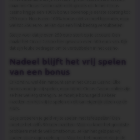
maar het Circus Casino pakt echt groots uit. In het Circus
casino krijg je een 100% bonus bovenop je eerste storting tot
250 euro. Nou is een 100% bonus niet zo heel bijzonder, maar
wel tot 250 euro. Je kan dus een flink bedrag verdubbelen!
Stel je voor dat je even 250 euro stort op je account. Dan
maakt het Circus Casino hier gewoon even 500 euro van. Kijk
dat zijn leuke bedragen om te verdubbelen in het casino.
Nadeel blijft het vrij spelen
van een bonus
Er komt nu wel één minpunt aan in het Circus Casino. Elke
bonus moet je vrij spelen, maar bij het Circus Casino online zijn
ze hier wel erg streng in. Je moet je bonusgeld 30 keer
inzetten om het vrij te spelen en dit kan eigenlijk alleen op de
slots.
Ga je proberen je geld vrij te spelen met tafelspellen? Dan
moet je het zelfs 90 keer inzetten. Maar nu komt het grootste
probleem met de welkomstbonus. Je kan het geld pas vrij
spelen als je eigen geld op is! Maar tot het moment dat je de