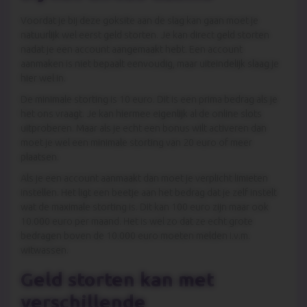
Voordat je bij deze goksite aan de slag kan gaan moet je
natuurlijk wel eerst geld storten. Je kan direct geld storten
nadat je een account aangemaakt hebt. Een account
aanmaken is niet bepaalt eenvoudig, maar uiteindelijk slaag je
hier wel in.
De minimale storting is 10 euro. Dit is een prima bedrag als je
het ons vraagt. Je kan hiermee eigenlijk al de online slots
uitproberen. Maar als je echt een bonus wilt activeren dan
moet je wel een minimale storting van 20 euro of meer
plaatsen.
Als je een account aanmaakt dan moet je verplicht limieten
instellen. Het ligt een beetje aan het bedrag dat je zelf instelt
wat de maximale storting is. Dit kan 100 euro zijn maar ook
10.000 euro per maand. Het is wel zo dat ze echt grote
bedragen boven de 10.000 euro moeten melden i.v.m.
witwassen.
Geld storten kan met
verschillende