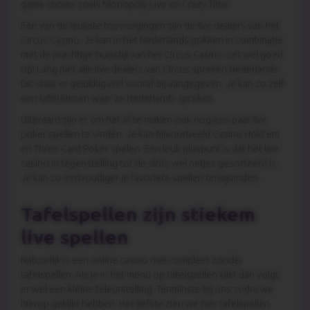
game shows zoals Monopoly Live en Crazy Time.
Eén van de leukste toevoegingen zijn de live dealers van het
Circus Casino. Je kan in het Nederlands gokken in combinatie
met de prachtige huisstijl van het Circus Casino. Let wel goed
op! Lang niet alle live dealers van Circus spreken Nederlands.
Dit staat er gelukkig wel vooraf bij aangegeven. Je kan zo zelf
een tafel kiezen waar ze Nederlands spreken.
Uiteraard zijn er om het af te maken ook nog een paar live
poker spellen te vinden. Je kan bijvoorbeeld Casino Hold’em
en Three Card Poker spelen. Een leuk pluspunt is dat het live
casino in tegenstelling tot de slots wel netjes gesorteerd is.
Je kan zo eenvoudiger je favoriete spellen terugvinden.
Tafelspellen zijn stiekem
live spellen
Natuurlijk is een online casino niet compleet zonder
tafelspellen. Als je in het menu op tafelspellen klikt dan volgt
er wel een kleine teleurstelling. Tenminste bij ons zodra we
hierop geklikt hebben. Het liefste zien we hier tafelspellen