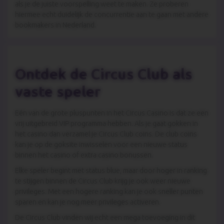
als je de juiste voorspelling weet te maken. Ze proberen
hiermee echt duidelijk de concurrentie aan te gaan met andere
bookmakers in Nederland.
Ontdek de Circus Club als
vaste speler
Eén van de grote pluspunten in het Circus Casino is dat ze een
vrij uitgebreid VIP programma hebben. Als je gaat gokken in
het casino dan verzamel je Circus Club coins. De club coins
kan je op de goksite inwisselen voor een nieuwe status
binnen het casino of extra casino bonussen.
Elke speler begint met status blue, maar door hoger in ranking
te stijgen binnen de Circus Club krijg je ook weer nieuwe
privileges. Met een hogere ranking kan je ook sneller punten
sparen en kan je nog meer privileges activeren.
De Circus Club vinden wij echt een mega toevoeging in dit