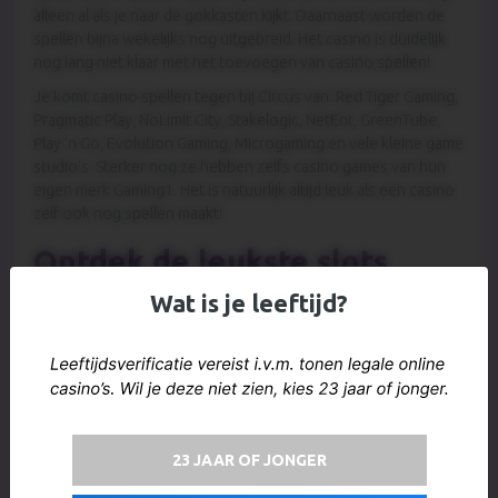
alleen al als je naar de gokkasten kijkt. Daarnaast worden de
spellen bijna wekelijks nog uitgebreid. Het casino is duidelijk
nog lang niet klaar met het toevoegen van casino spellen!
Je komt casino spellen tegen bij Circus van: Red Tiger Gaming,
Pragmatic Play, NoLimit City, Stakelogic, NetEnt, GreenTube,
Play ’n Go, Evolution Gaming, Microgaming en vele kleine game
studio’s. Sterker nog ze hebben zelfs casino games van hun
eigen merk Gaming1. Het is natuurlijk altijd leuk als een casino
zelf ook nog spellen maakt!
Ontdek de leukste slots
tussen de casinospellen
Wat is je leeftijd?
In een groot spelaanbod horen natuurlijk ook flink wat slots.
Nou hier kan je echt je hart ophalen. Toen wij gingen spelen
waren er bijna duizend verschillende slots. De beste
gokkasten kom je hier echt tegen.
De nieuwste spellen worden direct toegevoegd. Hierdoor
23 JAAR OF JONGER
hoef je echt geen moment te vervelen als je gaat gokken op
de slots. Persoonlijk zouden wij een selectie maken op basis